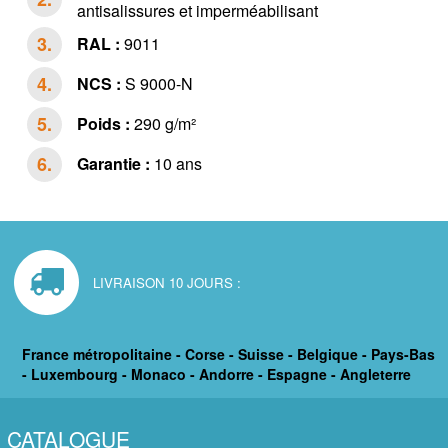
antisalissures et imperméabilisant
RAL :
9011
NCS :
S 9000-N
Poids :
290 g/m²
Garantie :
10 ans
LIVRAISON 10 JOURS :
France métropolitaine - Corse - Suisse - Belgique - Pays-Bas
- Luxembourg - Monaco - Andorre - Espagne - Angleterre
CATALOGUE