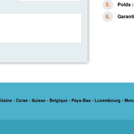
Poids :
Garanti
itaine - Corse - Suisse - Belgique - Pays-Bas - Luxembourg - Mon