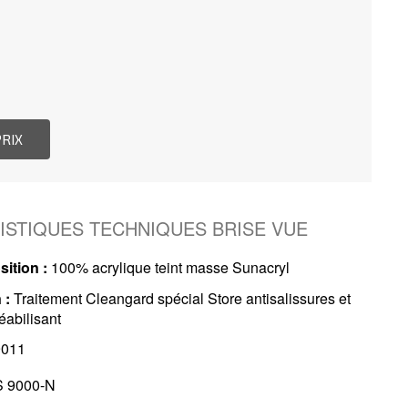
ISTIQUES TECHNIQUES BRISE VUE
ition :
100% acrylique teint masse Sunacryl
 :
Traitement Cleangard spécial Store antisalissures et
abilisant
011
 9000-N