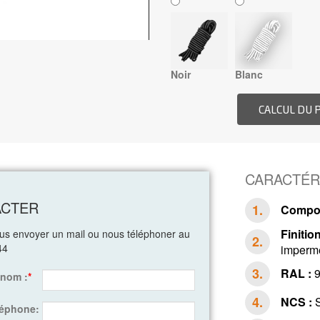
Noir
Blanc
CARACTÉR
ACTER
Compos
Finition
ous envoyer un mail ou nous téléphoner au
44
impermé
RAL :
9
énom :
*
NCS :
S
léphone: