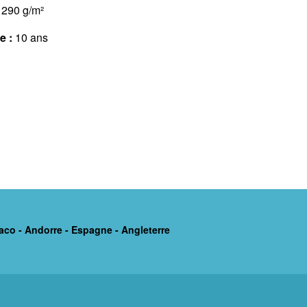
290 g/m²
e :
10 ans
aco - Andorre - Espagne - Angleterre