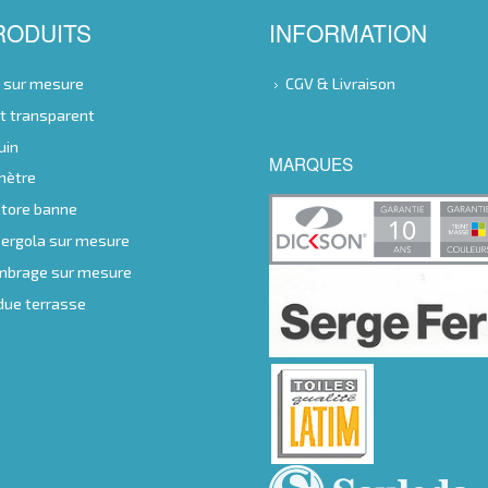
RODUITS
INFORMATION
e sur mesure
CGV & Livraison
nt transparent
uin
MARQUES
 mètre
store banne
 pergola sur mesure
ombrage sur mesure
ndue terrasse