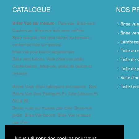
CATALOGUE
NOS P
Brise Vue sur mesure
: Pare-vue, Brise-vent,
Brise vu
Cache-vue, Brise vue toile avec oeillets
Brise ve
Brise vue pas cher pour balcon ou terrasse
Lambreq
confection toile sur mesure
Toile au
brise vue pour balcon appartement
Brise vent balcon, Voile brise vue jardin
Toile de 
Cache-balcon, brise-vue, prélat de balcon et
Toile de
terrasse.
Voile d'
Brises Vues direct fabriquant sur-mesure : Nos
Toile te
Brises Vue Sont Fabriqués En Toile Dickson Et
Soltis 92
Brises vues sur mesure pas cher: Brise-vue
jardin, Brise Vue balcon, Brise Vue terrasse
pas cher
Nous utilisons des cookies pour vous