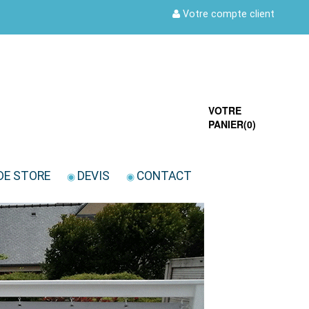
Votre compte client
VOTRE
PANIER(
0
)
DE STORE
DEVIS
CONTACT
◉
◉