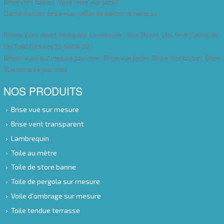
Brise vent balcon, Voile brise vue jardin
Cache-balcon, brise-vue, prélat de balcon et terrasse.
Brises Vues direct fabriquant sur-mesure : Nos Brises Vue Sont Fabriqués
En Toile Dickson Et Soltis 92
Brises vues sur mesure pas cher: Brise-vue jardin, Brise Vue balcon, Brise
Vue terrasse pas cher
NOS PRODUITS
Brise vue sur mesure
Brise vent transparent
Lambrequin
Toile au mètre
Toile de store banne
Toile de pergola sur mesure
Voile d'ombrage sur mesure
Toile tendue terrasse