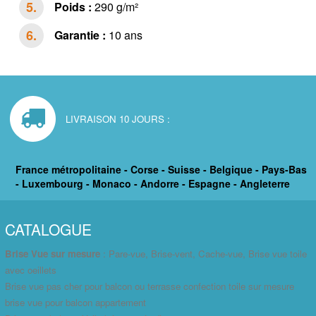
Poids :
290 g/m²
Garantie :
10 ans
LIVRAISON 10 JOURS :
France métropolitaine - Corse - Suisse - Belgique - Pays-Bas
- Luxembourg - Monaco - Andorre - Espagne - Angleterre
CATALOGUE
Brise Vue sur mesure
: Pare-vue, Brise-vent, Cache-vue, Brise vue toile
avec oeillets
Brise vue pas cher pour balcon ou terrasse confection toile sur mesure
brise vue pour balcon appartement