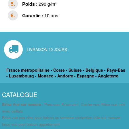
Poids :
290 g/m²
Garantie :
10 ans
LIVRAISON 10 JOURS :
France métropolitaine - Corse - Suisse - Belgique - Pays-Bas
- Luxembourg - Monaco - Andorre - Espagne - Angleterre
CATALOGUE
Brise Vue sur mesure
: Pare-vue, Brise-vent, Cache-vue, Brise vue toile
avec oeillets
Brise vue pas cher pour balcon ou terrasse confection toile sur mesure
brise vue pour balcon appartement