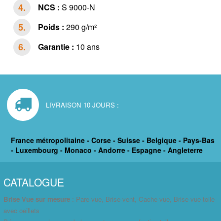
NCS :
S 9000-N
Poids :
290 g/m²
Garantie :
10 ans
LIVRAISON 10 JOURS :
France métropolitaine - Corse - Suisse - Belgique - Pays-Bas
- Luxembourg - Monaco - Andorre - Espagne - Angleterre
CATALOGUE
Brise Vue sur mesure
: Pare-vue, Brise-vent, Cache-vue, Brise vue toile
avec oeillets