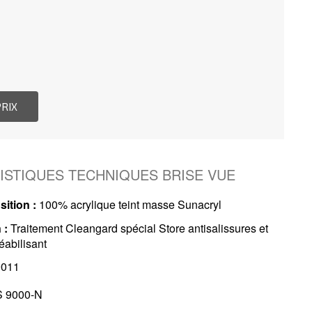
ISTIQUES TECHNIQUES BRISE VUE
ition :
100% acrylique teint masse Sunacryl
 :
Traitement Cleangard spécial Store antisalissures et
abilisant
011
 9000-N