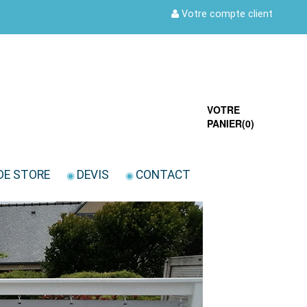
Votre compte client
VOTRE
PANIER(
0
)
DE STORE
DEVIS
CONTACT
◉
◉