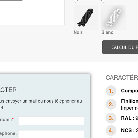
Noir
Blanc
CARACTÉR
ACTER
Compos
Finition
ous envoyer un mail ou nous téléphoner au
44
impermé
RAL :
9
énom :
*
NCS :
S
léphone: