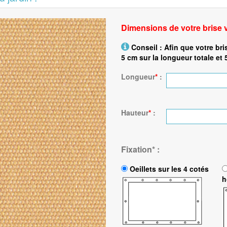
Dimensions de votre brise 
Conseil : Afin que votre bri
5 cm sur la longueur totale et 
Longueur
*
:
Hauteur
*
:
Fixation
*
:
Oeillets sur les 4 cotés
h