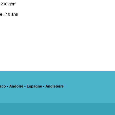
290 g/m²
e :
10 ans
aco - Andorre - Espagne - Angleterre