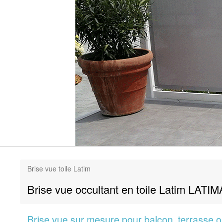
Brise vue toile Latim
Brise vue occultant en toile Latim LA
Brise vue sur mesure pour balcon, terrasse ou