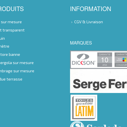
RODUITS
INFORMATION
e sur mesure
CGV & Livraison
nt transparent
uin
MARQUES
 mètre
store banne
 pergola sur mesure
ombrage sur mesure
ndue terrasse