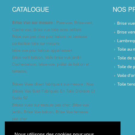
CATALOGUE
NOS P
Brise Vue sur mesure
: Pare-vue, Brise-vent,
Brise vu
Cache-vue, Brise vue toile avec oeillets
Brise ve
Brise vue pas cher pour balcon ou terrasse
Lambreq
confection toile sur mesure
Toile au
brise vue pour balcon appartement
Brise vent balcon, Voile brise vue jardin
Toile de 
Cache-balcon, brise-vue, prélat de balcon et
Toile de
terrasse.
Voile d'
Brises Vues direct fabriquant sur-mesure : Nos
Toile te
Brises Vue Sont Fabriqués En Toile Dickson Et
Soltis 92
Brises vues sur mesure pas cher: Brise-vue
jardin, Brise Vue balcon, Brise Vue terrasse
pas cher
Nous utilisons des cookies pour vous