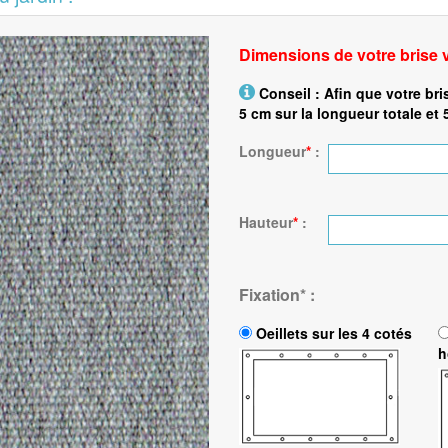
Dimensions de votre brise 
Conseil : Afin que votre bri
5 cm sur la longueur totale et 
Longueur
*
:
Hauteur
*
:
Fixation
*
:
Oeillets sur les 4 cotés
h