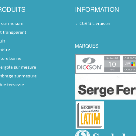
RODUITS
INFORMATION
e sur mesure
CGV & Livraison
nt transparent
uin
MARQUES
 mètre
store banne
 pergola sur mesure
ombrage sur mesure
ndue terrasse