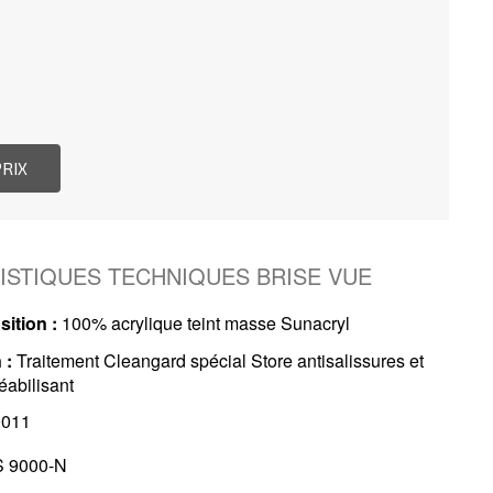
ISTIQUES TECHNIQUES BRISE VUE
ition :
100% acrylique teint masse Sunacryl
 :
Traitement Cleangard spécial Store antisalissures et
abilisant
011
 9000-N