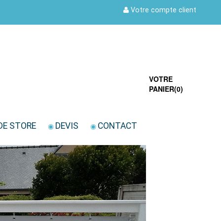
Votre compte client
VOTRE
PANIER(
0
)
DE STORE
DEVIS
CONTACT
◉
◉