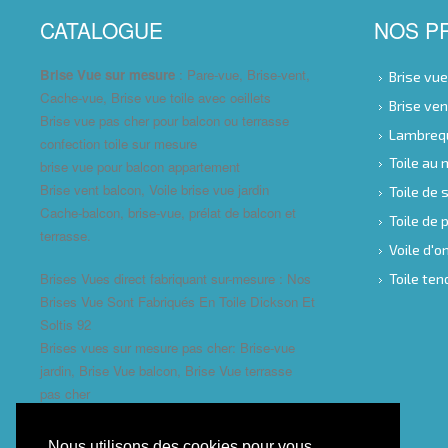
CATALOGUE
NOS P
Brise Vue sur mesure
: Pare-vue, Brise-vent,
Brise vu
Cache-vue, Brise vue toile avec oeillets
Brise ve
Brise vue pas cher pour balcon ou terrasse
Lambreq
confection toile sur mesure
Toile au
brise vue pour balcon appartement
Brise vent balcon, Voile brise vue jardin
Toile de 
Cache-balcon, brise-vue, prélat de balcon et
Toile de
terrasse.
Voile d'
Brises Vues direct fabriquant sur-mesure : Nos
Toile te
Brises Vue Sont Fabriqués En Toile Dickson Et
Soltis 92
Brises vues sur mesure pas cher: Brise-vue
jardin, Brise Vue balcon, Brise Vue terrasse
pas cher
Nous utilisons des cookies pour vous