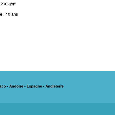
290 g/m²
e :
10 ans
aco - Andorre - Espagne - Angleterre