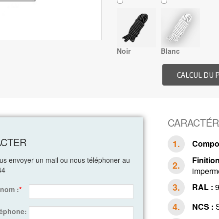
Noir
Blanc
CARACTÉR
ACTER
Compos
Finition
ous envoyer un mail ou nous téléphoner au
44
impermé
RAL :
9
énom :
*
NCS :
S
léphone: