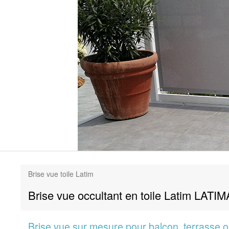
Brise vue toile Latim
Brise vue occultant en toile Latim LA
Brise vue sur mesure pour balcon, terrasse ou