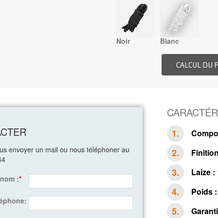
Noir
Blanc
CARACTÉR
ACTER
Compos
ous envoyer un mail ou nous téléphoner au
Finition
44
Laize :
énom :
*
Poids :
léphone:
Garanti