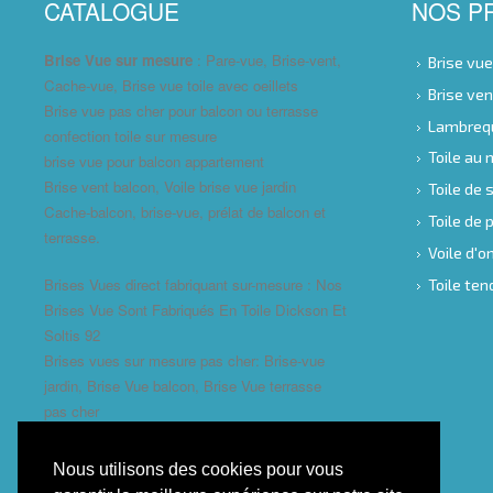
CATALOGUE
NOS P
Brise Vue sur mesure
: Pare-vue, Brise-vent,
Brise vu
Cache-vue, Brise vue toile avec oeillets
Brise ve
Brise vue pas cher pour balcon ou terrasse
Lambreq
confection toile sur mesure
Toile au
brise vue pour balcon appartement
Brise vent balcon, Voile brise vue jardin
Toile de 
Cache-balcon, brise-vue, prélat de balcon et
Toile de
terrasse.
Voile d'
Brises Vues direct fabriquant sur-mesure : Nos
Toile te
Brises Vue Sont Fabriqués En Toile Dickson Et
Soltis 92
Brises vues sur mesure pas cher: Brise-vue
jardin, Brise Vue balcon, Brise Vue terrasse
pas cher
Nous utilisons des cookies pour vous