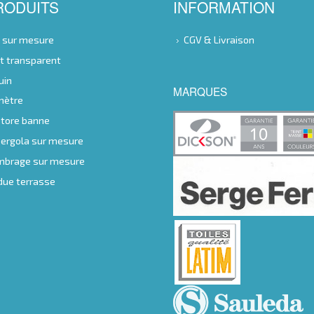
RODUITS
INFORMATION
e sur mesure
CGV & Livraison
nt transparent
uin
MARQUES
 mètre
store banne
 pergola sur mesure
ombrage sur mesure
ndue terrasse