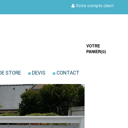
Votre compte client
VOTRE
PANIER(
0
)
DE STORE
DEVIS
CONTACT
◉
◉