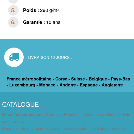
Poids :
290 g/m²
Garantie :
10 ans
LIVRAISON 10 JOURS :
France métropolitaine - Corse - Suisse - Belgique - Pays-Bas
- Luxembourg - Monaco - Andorre - Espagne - Angleterre
CATALOGUE
Brise Vue sur mesure
: Pare-vue, Brise-vent, Cache-vue, Brise vue toile
avec oeillets
Brise vue pas cher pour balcon ou terrasse confection toile sur mesure