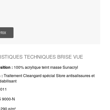
ISTIQUES TECHNIQUES BRISE VUE
ition :
100% acrylique teint masse Sunacryl
 :
Traitement Cleangard spécial Store antisalissures et
abilisant
011
 9000-N
290 g/m²