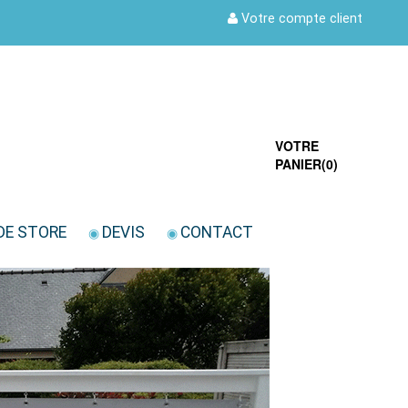
Votre compte client
VOTRE
PANIER(
0
)
DE STORE
DEVIS
CONTACT
◉
◉