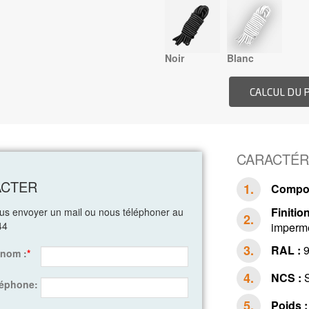
Noir
Blanc
CARACTÉR
ACTER
Compos
Finition
ous envoyer un mail ou nous téléphoner au
44
impermé
RAL :
9
énom :
*
NCS :
S
léphone:
Poids :