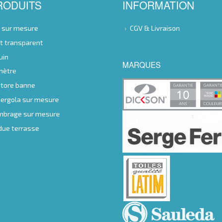
RODUITS
INFORMATION
e sur mesure
CGV & Livraison
nt transparent
uin
MARQUES
 mètre
store banne
 pergola sur mesure
ombrage sur mesure
ndue terrasse