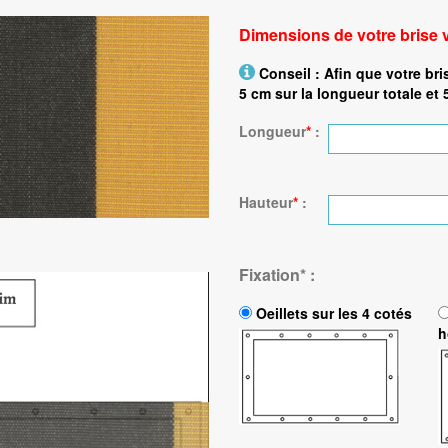
Dimensions de votre brise 
Conseil : Afin que votre bri
5 cm sur la longueur totale et 
Longueur
*
:
Hauteur
*
:
Fixation
*
:
Oeillets sur les 4 cotés
h