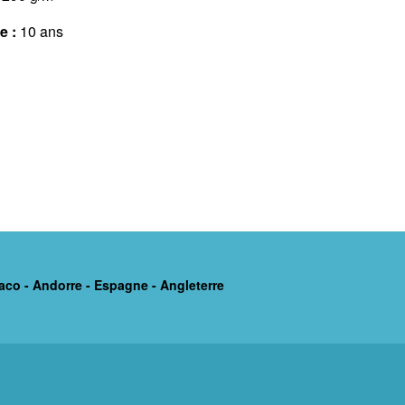
e :
10 ans
aco - Andorre - Espagne - Angleterre