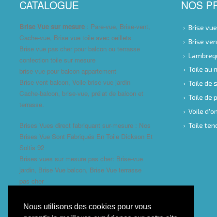
CATALOGUE
NOS P
Brise Vue sur mesure
: Pare-vue, Brise-vent,
Brise vu
Cache-vue, Brise vue toile avec oeillets
Brise ve
Brise vue pas cher pour balcon ou terrasse
Lambreq
confection toile sur mesure
Toile au
brise vue pour balcon appartement
Brise vent balcon, Voile brise vue jardin
Toile de 
Cache-balcon, brise-vue, prélat de balcon et
Toile de
terrasse.
Voile d'
Brises Vues direct fabriquant sur-mesure : Nos
Toile te
Brises Vue Sont Fabriqués En Toile Dickson Et
Soltis 92
Brises vues sur mesure pas cher: Brise-vue
jardin, Brise Vue balcon, Brise Vue terrasse
pas cher
Nous utilisons des cookies pour vous